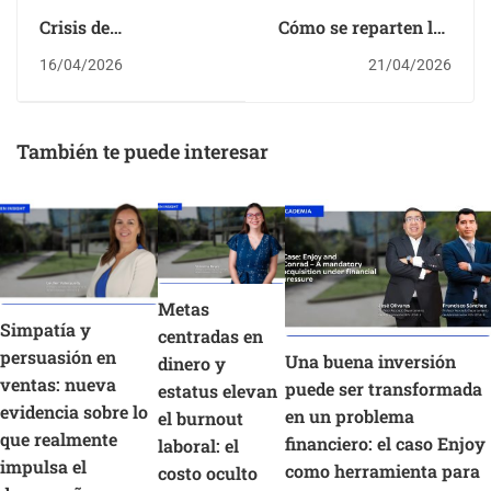
Crisis de
Cómo se reparten los
replicabilidad: solo la
escaños en Chile
16/04/2026
21/04/2026
mitad de los estudios
en ciencias sociales
resiste nuevas
También te puede interesar
pruebas
Metas
Simpatía y
centradas en
persuasión en
Una buena inversión
dinero y
ventas: nueva
puede ser transformada
estatus elevan
evidencia sobre lo
en un problema
el burnout
que realmente
financiero: el caso Enjoy
laboral: el
impulsa el
como herramienta para
costo oculto