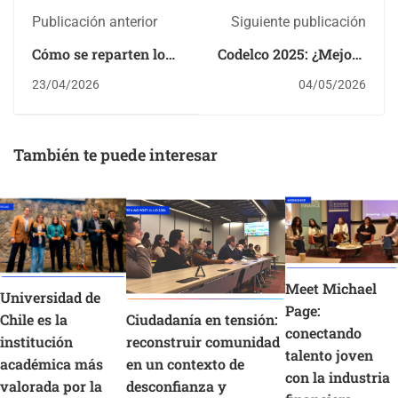
Publicación anterior
Siguiente publicación
Cómo se reparten los
Codelco 2025: ¿Mejora
escaños en Chile
real?
23/04/2026
04/05/2026
También te puede interesar
Meet Michael
Universidad de
Page:
Chile es la
Ciudadanía en tensión:
conectando
institución
reconstruir comunidad
talento joven
académica más
en un contexto de
con la industria
valorada por la
desconfianza y