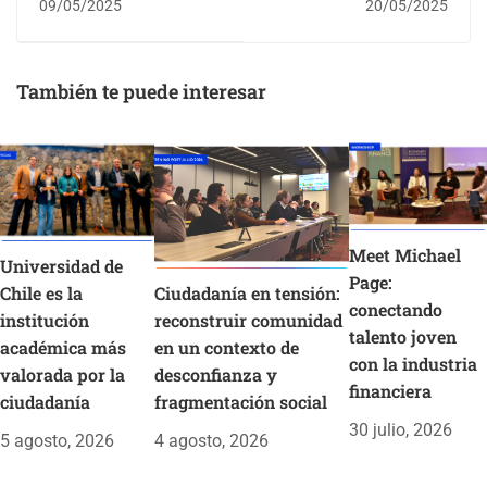
09/05/2025
20/05/2025
prueba de crisis:
una nueva
seminario académico
arquitectura para la
analiza el impacto del
innovación
También te puede interesar
COVID-19 en
empresarial
pequeños negocios
Meet Michael
Universidad de
Page:
Chile es la
Ciudadanía en tensión:
conectando
institución
reconstruir comunidad
talento joven
académica más
en un contexto de
con la industria
valorada por la
desconfianza y
financiera
ciudadanía
fragmentación social
30 julio, 2026
5 agosto, 2026
4 agosto, 2026