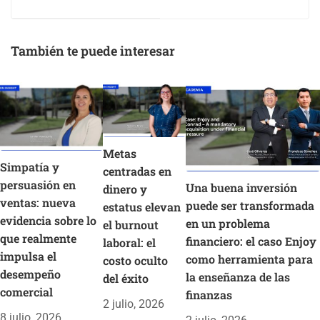
revela clave en la
¿cuán cerca estamos
integración de
de una verdadera
refugiados
inclusión financiera?
También te puede interesar
Metas
Simpatía y
centradas en
persuasión en
Una buena inversión
dinero y
ventas: nueva
puede ser transformada
estatus elevan
evidencia sobre lo
en un problema
el burnout
que realmente
financiero: el caso Enjoy
laboral: el
impulsa el
como herramienta para
costo oculto
desempeño
la enseñanza de las
del éxito
comercial
finanzas
2 julio, 2026
8 julio, 2026