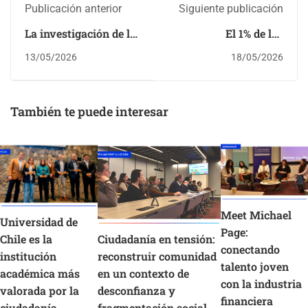
Publicación anterior
Siguiente publicación
La investigación de la
El 1% de los
profesora Leslier
inversionistas
13/05/2026
18/05/2026
Valenzuela-
concentra la mayoría
Fernández ha sido
de las ganancias en
publicada en una
mercados de
También te puede interesar
prestigiosa revista
predicción
clasificada en el
cuartil Q1 de WoS
Meet Michael
Universidad de
Page:
Chile es la
Ciudadanía en tensión:
conectando
institución
reconstruir comunidad
talento joven
académica más
en un contexto de
con la industria
valorada por la
desconfianza y
financiera
ciudadanía
fragmentación social