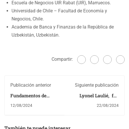
Escuela de Negocios UIR Rabat (UIR), Marruecos.
Universidad de Chile – Facultad de Economía y
Negocios, Chile.
Academia de Banca y Finanzas de la República de
Uzbekistán, Uzbekistán.
Compartir:
Publicación anterior
Siguiente publicación
Fundamentos de
Lyonel Laulié, fue
Contabilidad
nombrado editor
12/08/2024
22/08/2024
Financiera": Un
asociado de la revista
Nuevo Horizonte en
Group & Organization
la Enseñanza de la
Management (GOM)
También te puede interesar