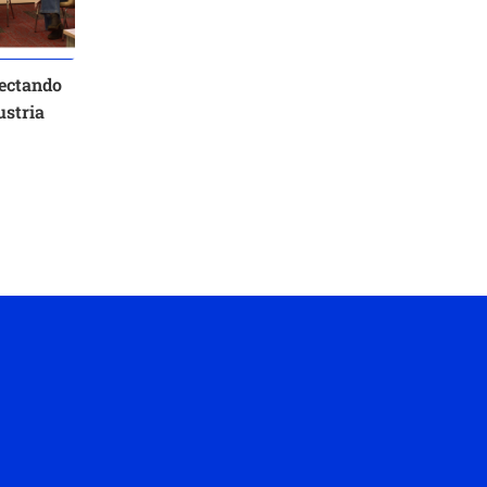
ectando
ustria