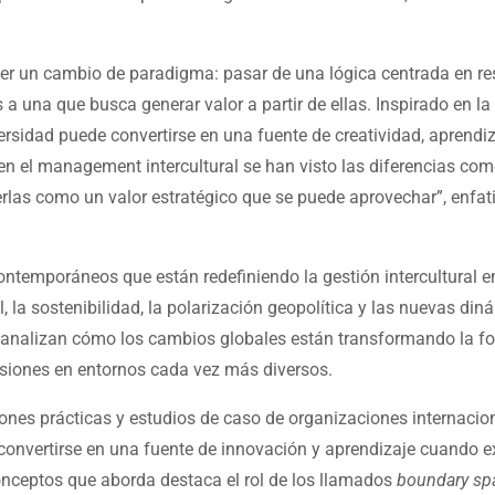
oner un cambio de paradigma: pasar de una lógica centrada en re
 a una que busca generar valor a partir de ellas. Inspirado en la
versidad puede convertirse en una fuente de creatividad, aprendi
en el management intercultural se han visto las diferencias co
las como un valor estratégico que se puede aprovechar”, enfat
ntemporáneos que están redefiniendo la gestión intercultural e
ial, la sostenibilidad, la polarización geopolítica y las nuevas di
es analizan cómo los cambios globales están transformando la f
isiones en entornos cada vez más diversos.
ciones prácticas y estudios de caso de organizaciones internacio
convertirse en una fuente de innovación y aprendizaje cuando e
onceptos que aborda destaca el rol de los llamados
boundary sp