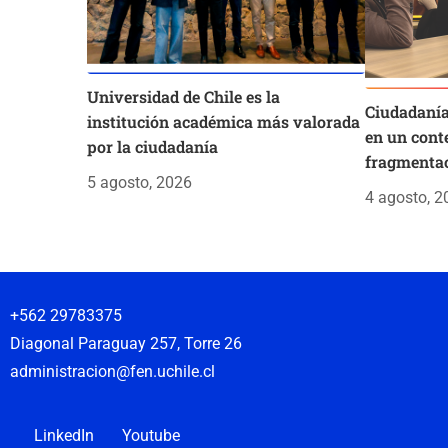
Universidad de Chile es la
Ciudadanía
institución académica más valorada
en un cont
por la ciudadanía
fragmentac
5 agosto, 2026
4 agosto, 2
+562 29783375
Diagonal Paraguay 257, Torre 26
administracion@fen.uchile.cl
LinkedIn
Youtube