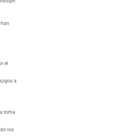
hristoph
e han
r el
razgos a
 la toma
ran los