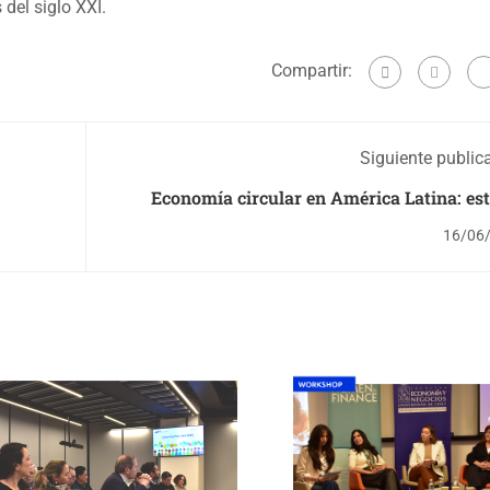
del siglo XXI.
Compartir:
Siguiente public
Economía circular en América Latina: es
destaca el rol de las presiones institucional
16/06
su adop