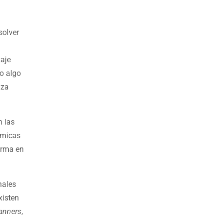
solver
zaje
mo algo
iza
n las
námicas
orma en
nales
xisten
anners
,