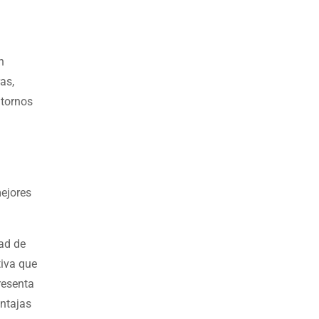
n
as,
ntornos
ejores
dad de
tiva que
resenta
entajas