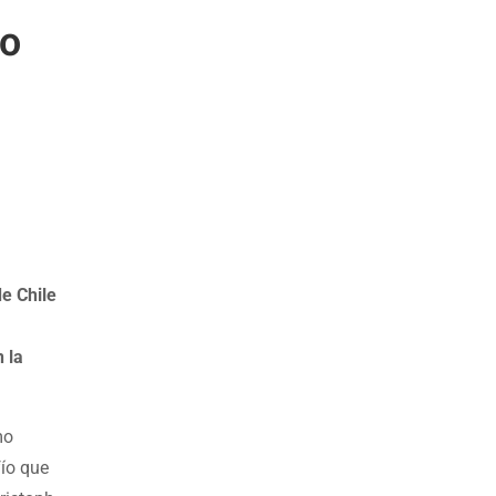
mo
e Chile
 la
mo
fío que