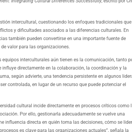
ent: Integrating Cultural Differences Successfully
, escrito por C
stión intercultural, cuestionando los enfoques tradicionales qu
lictos y dificultades asociados a las diferencias culturales. En
ncias también pueden convertirse en una importante fuente de
 de valor para las organizaciones.
uipos interculturales aún tienen es la comunicación, tanto po
e influye directamente en la colaboración, la coordinación y la
suma, según advierte, una tendencia persistente en algunos lide
ser controlada, en lugar de un recurso que puede potenciar el
iversidad cultural incide directamente en procesos críticos como
egociación. Por ello, gestionarla adecuadamente se vuelve una
ene influencia directa en quién toma las decisiones, cómo se lide
rocesos es clave para las organizaciones actuales”, señala la