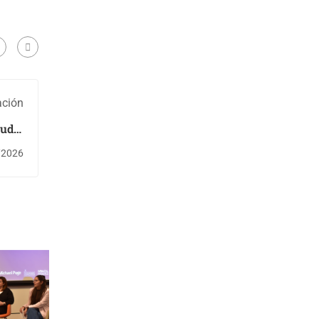
ación
tudio
es en
/2026
ción