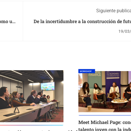
Siguiente public
como un
De la incertidumbre a la construcción de fut
t
académico FEN UChile es finalista del Ma
19/03
eting
Holland A
Meet Michael Page: con
talento joven con la ind