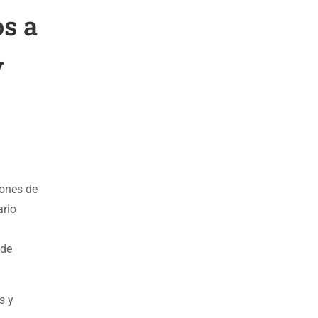
os a
y
iones de
ario
 de
s y