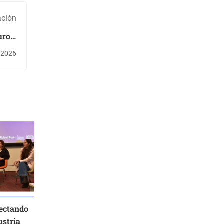
ación
uros:
urice
/2026
ward
ectando
ustria