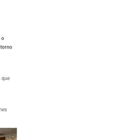
 o
ntorno
s que
ones