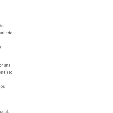
do
rtir de
e
n
or una
onal) lo
los
sonal.