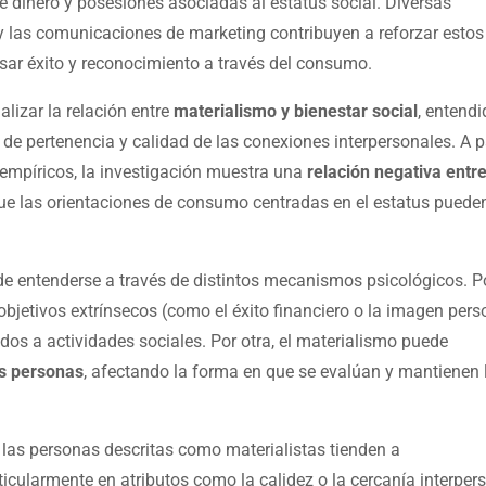
e dinero y posesiones asociadas al estatus social. Diversas
y las comunicaciones de marketing contribuyen a reforzar estos
esar éxito y reconocimiento a través del consumo.
alizar la relación entre
materialismo y bienestar social
, entendi
 de pertenencia y calidad de las conexiones interpersonales. A pa
 empíricos, la investigación muestra una
relación negativa entr
 que las orientaciones de consumo centradas en el estatus puede
e entenderse a través de distintos mecanismos psicológicos. P
 objetivos extrínsecos (como el éxito financiero o la imagen pers
dos a actividades sociales. Por otra, el materialismo puede
as personas
, afectando la forma en que se evalúan y mantienen 
las personas descritas como materialistas tienden a
rticularmente en atributos como la calidez o la cercanía interper