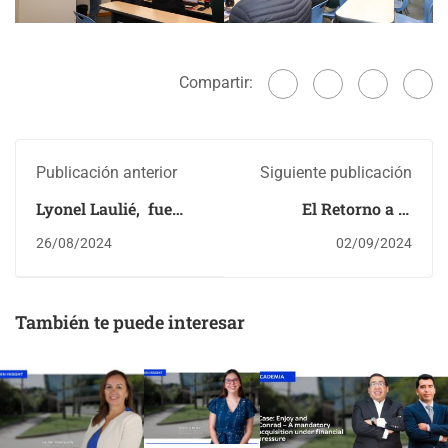
Compartir:
Publicación anterior
Siguiente publicación
Lyonel Laulié, fue
El Retorno a la
nombrado editor
Oficina: Hacia un
26/08/2024
02/09/2024
asociado de la revista
Nuevo Equilibrio
Group & Organization
Laboral
Management (GOM)
También te puede interesar