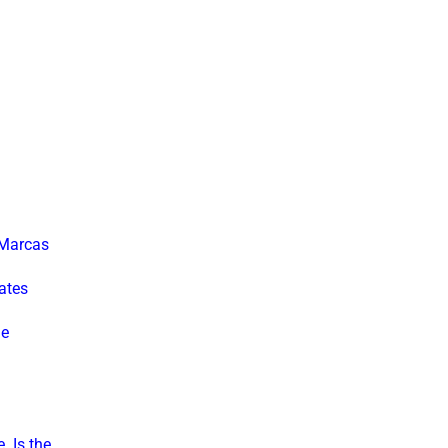
 Marcas
ates
he
. Is the