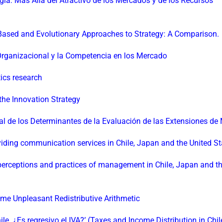
ia: Más Allá del Atractivo de los Mercados y de los Recursos
 Based and Evolutionary Approaches to Strategy: A Comparison.
Organizacional y la Competencia en los Mercado
tics research
the Innovation Strategy
l de los Determinantes de la Evaluación de las Extensiones de
iding communication services in Chile, Japan and the United St
perceptions and practices of management in Chile, Japan and t
ome Unpleasant Redistributive Arithmetic
le. ¿Es regresivo el IVA?’ (Taxes and Income Distribution in Chile