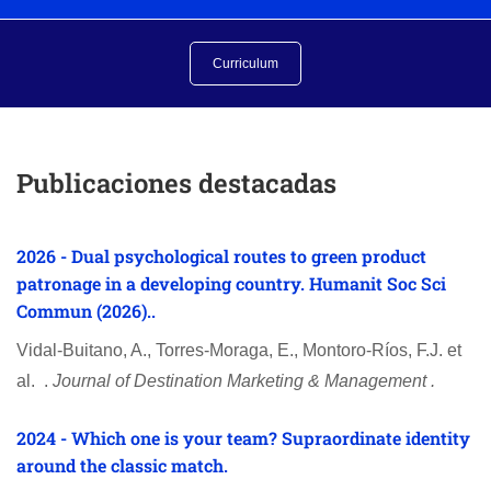
Economía y Negocios, Universidad de Chile.
Associate Editor Spanish Journal of Marketing – ESIC. (Ex)
Curriculum
Publicaciones destacadas
2026 - Dual psychological routes to green product
patronage in a developing country. Humanit Soc Sci
Commun (2026)..
Vidal-Buitano, A., Torres-Moraga, E., Montoro-Ríos, F.J. et
al. .
Journal of Destination Marketing & Management .
2024 - Which one is your team? Supraordinate identity
around the classic match.